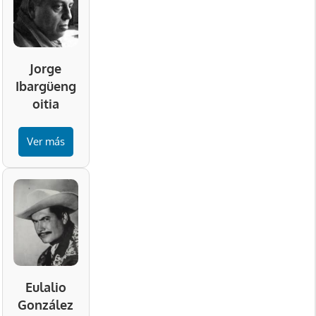
Jorge
Ibargüeng
oitia
Ver más
Eulalio
González