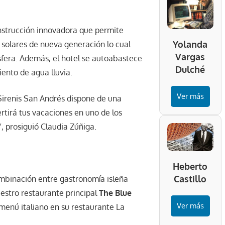
construcción innovadora que permite
Yolanda
 solares de nueva generación lo cual
Vargas
sfera. Además, el hotel se autoabastece
Dulché
ento de agua lluvia.
Ver más
Sirenis San Andrés dispone de una
rtirá tus vacaciones en uno de los
, prosiguió Claudia Zúñiga.
Heberto
Castillo
ombinación entre gastronomía isleña
uestro restaurante principal
The Blue
Ver más
menú italiano en su restaurante La