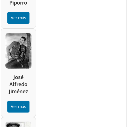
Piporro
Ver más
José
Alfredo
Jiménez
Ver más