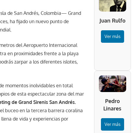
a isla de San Andrés, Colombia— Grand
Juan Rulfo
ces, ha fijado un nuevo punto de
ndial.
Ver más
metros del Aeropuerto Internacional
tra en proximidades frente a la playa
odrás zarpar a los diferentes islotes,
r de momentos inolvidables en total
opios de esta espectacular zona del mar
Pedro
eting de Grand Sirenis San Andrés.
Linares
l buceo en la tercera barrera coralina
llena de vida y experiencias por
Ver más