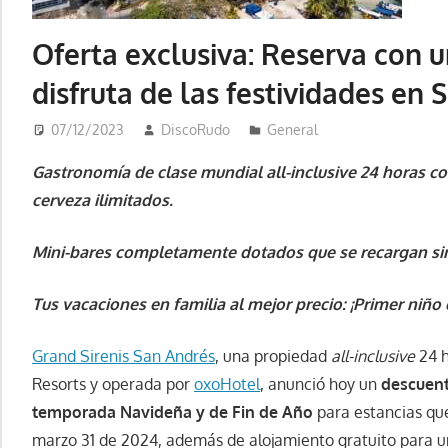
Oferta exclusiva: Reserva con 
disfruta de las festividades en
07/12/2023
DiscoRudo
General
Gastronomía de clase mundial all-inclusive 24 horas con
cerveza ilimitados.
Mini-bares completamente dotados que se recargan sin
Tus vacaciones en familia al mejor precio: ¡Primer niñ
Grand Sirenis San Andrés
, una propiedad
all-inclusive
24 
Resorts y operada por
oxoHotel
, anunció hoy un
descuent
temporada Navideña y de Fin de Año
para estancias que
marzo 31 de 2024, además de alojamiento gratuito para u