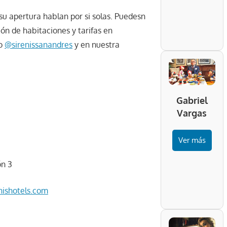
 su apertura hablan por si solas. Puedesn
ón de habitaciones y tarifas en
mo
@sirenissanandres
y en nuestra
Gabriel
Vargas
Ver más
ón 3
nishotels.com