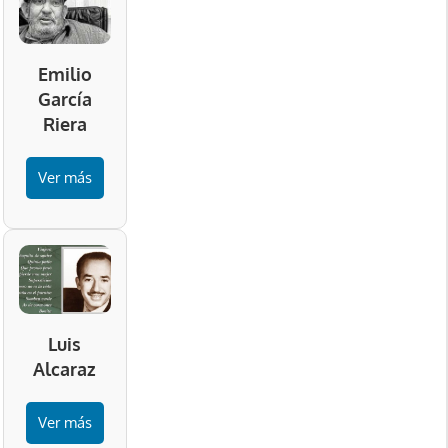
Emilio
García
Riera
Ver más
Luis
Alcaraz
Ver más