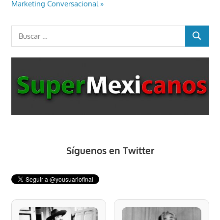
entradas
siguiente:
Marketing Conversacional
Buscar:
BUSCAR
Síguenos en Twitter