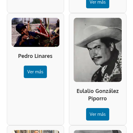
Ver más
Pedro Linares
Ver más
Eulalio González
Piporro
Ver más