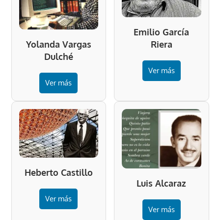
Emilio García
Riera
Yolanda Vargas
Dulché
Ver más
Ver más
Heberto Castillo
Luis Alcaraz
Ver más
Ver más