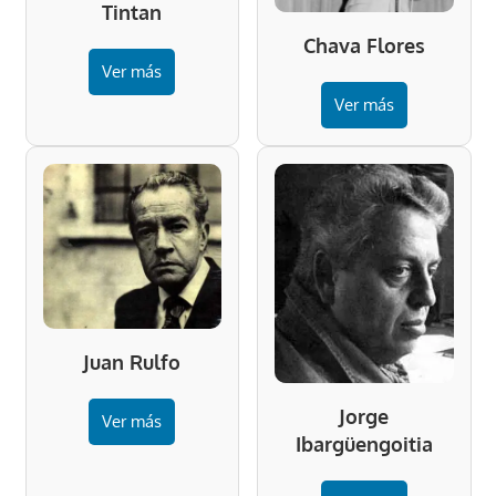
Tintan
Chava Flores
Ver más
Ver más
Juan Rulfo
Jorge
Ver más
Ibargüengoitia