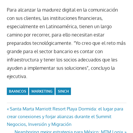
Para alcanzar la madurez digital en la comunicación
con sus clientes, las instituciones financieras,
especialmente en Latinoamérica, tienen un largo
camino por recorrer, para ello necesitan estar
preparados tecnológicamente. “Yo creo que el reto más
grande para el sector bancario es contar con
infraestructura y tener los socios adecuados que les
ayuden a implementar sus soluciones”, concluyo la
ejecutiva.
BAANCOS
MARKETING
SINCH
Navegación
Entrada
Santa Marta Marriott Resort Playa Dormida: el lugar para
anterior:
crear conexiones y forjar alianzas durante el Summit
de
Negocios, Inversión y Migración
Entrada
Nearshoring mejor estrategia para México: MTM Logix