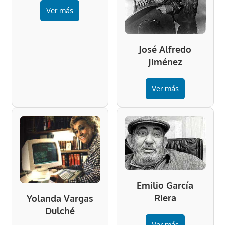
Ver más
José Alfredo
Jiménez
Ver más
Emilio García
Riera
Yolanda Vargas
Dulché
Ver más