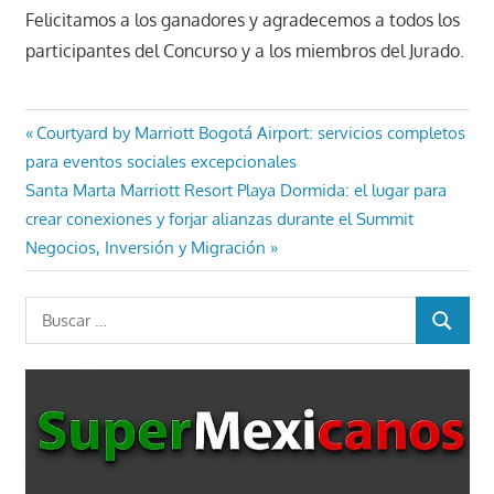
Felicitamos a los ganadores y agradecemos a todos los
participantes del Concurso y a los miembros del Jurado.
Navegación
Entrada
Courtyard by Marriott Bogotá Airport: servicios completos
anterior:
para eventos sociales excepcionales
de
Entrada
Santa Marta Marriott Resort Playa Dormida: el lugar para
entradas
siguiente:
crear conexiones y forjar alianzas durante el Summit
Negocios, Inversión y Migración
Buscar:
BUSCAR