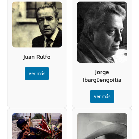
Juan Rulfo
Jorge
Ver más
Ibargüengoitia
Ver más