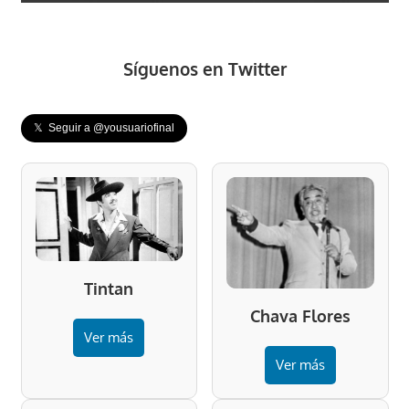
Síguenos en Twitter
𝕏 Seguir a @yousuariofinal
Tintan
Chava Flores
Ver más
Ver más