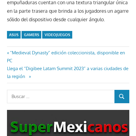
empuñaduras cuentan con una textura triangular única
en la parte trasera que brinda a los jugadores un agarre
sólido del dispositivo desde cualquier ángulo.
ASUS
GAMERS
VIDEOJUEGOS
Navegación
Entrada
“Medieval Dynasty” edición coleccionista, disponible en
anterior:
PC
de
Entrada
Llega el “Digibee Latam Summit 2023” a varias ciudades de
entradas
siguiente:
la región
Buscar:
BUSCAR