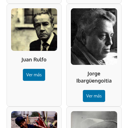
Juan Rulfo
Jorge
Ver más
Ibargüengoitia
Ver más