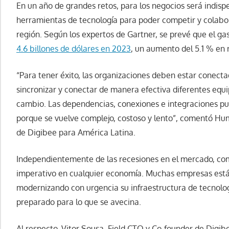
En un año de grandes retos, para los negocios será indisp
herramientas de tecnología para poder competir y colabo
región. Según los expertos de Gartner, se prevé que el gas
4.6 billones de dólares en 2023
, un aumento del 5.1 % en 
“Para tener éxito, las organizaciones deben estar conecta
sincronizar y conectar de manera efectiva diferentes equip
cambio. Las dependencias, conexiones e integraciones p
porque se vuelve complejo, costoso y lento”, comentó Hum
de Digibee para América Latina.
Independientemente de las recesiones en el mercado, com
imperativo en cualquier economía. Muchas empresas est
modernizando con urgencia su infraestructura de tecnolog
preparado para lo que se avecina.
Al respecto, Vitor Sousa, Field CTO y Co-founder de Digib