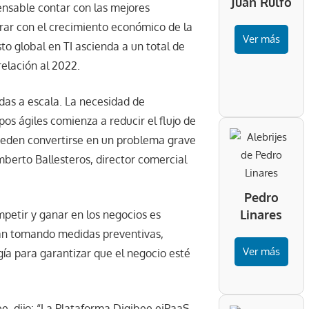
Juan Rulfo
ensable contar con las mejores
rar con el crecimiento económico de la
Ver más
to global en TI ascienda a un total de
relación al 2022.
das a escala. La necesidad de
os ágiles comienza a reducir el flujo de
ueden convertirse en un problema grave
berto Ballesteros, director comercial
Pedro
Linares
petir y ganar en los negocios es
án tomando medidas preventivas,
Ver más
ía para garantizar que el negocio esté
ee, dijo: “La Plataforma Digibee eiPaaS