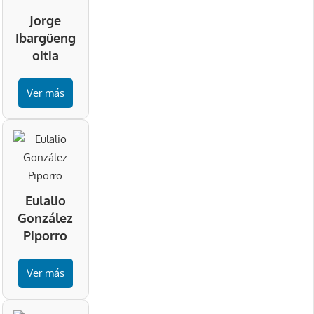
Jorge
Ibargüeng
oitia
Ver más
Eulalio
González
Piporro
Ver más