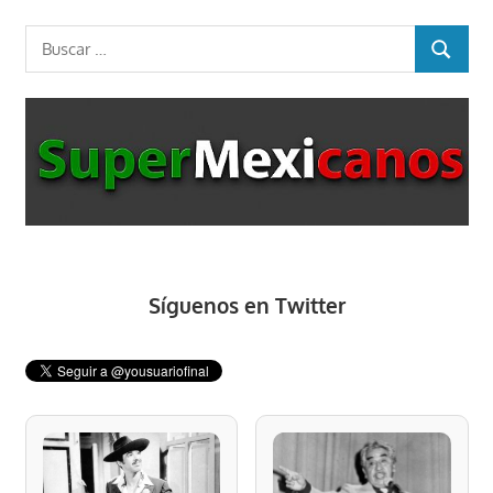
siguiente:
entradas
Buscar:
BUSCAR
Síguenos en Twitter