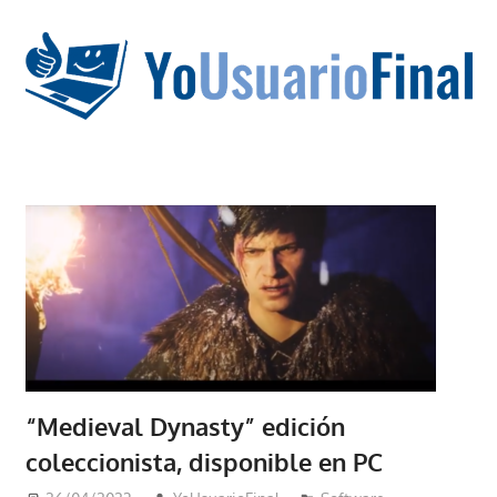
Saltar
al
contenido
La
tecnología
no
tiene
que
estar
en
chino
“Medieval Dynasty” edición
coleccionista, disponible en PC