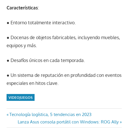
Características
:
● Entorno totalmente interactivo.
● Docenas de objetos fabricables, incluyendo muebles,
equipos y más.
● Desafíos únicos en cada temporada.
● Un sistema de reputación en profundidad con eventos
especiales en hitos clave.
VIDEOJUEGOS
Navegación
Entrada
Tecnología logística, 5 tendencias en 2023
anterior:
Entrada
Lanza Asus consola portátil con Windows: ROG Ally
de