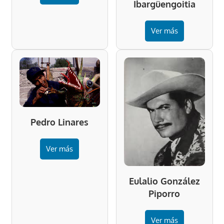
Ibargüengoitia
Ver más
Pedro Linares
Ver más
Eulalio González
Piporro
Ver más