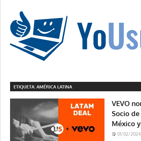
Saltar
al
contenido
La
tecnología
no
ETIQUETA:
AMÉRICA LATINA
tiene
que
VEVO no
estar
Socio de 
en
México 
chino
01/02/2024