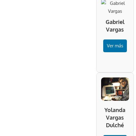
Gabriel
Vargas
Ver más
Yolanda
Vargas
Dulché