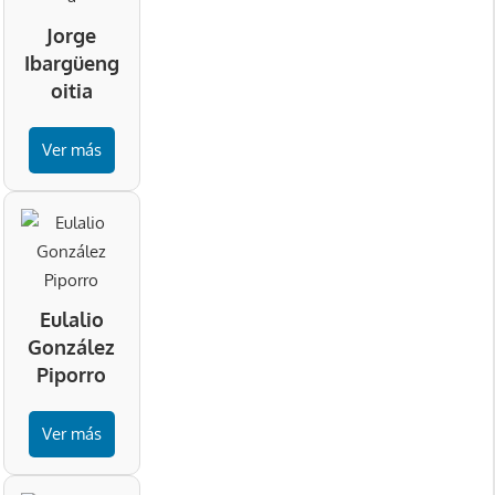
Jorge
Ibargüeng
oitia
Ver más
Eulalio
González
Piporro
Ver más