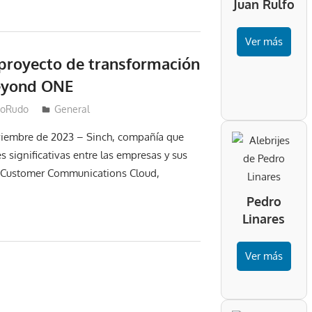
Juan Rulfo
Ver más
 proyecto de transformación
Beyond ONE
coRudo
General
viembre de 2023 – Sinch, compañía que
 significativas entre las empresas y sus
su Customer Communications Cloud,
Pedro
Linares
Ver más