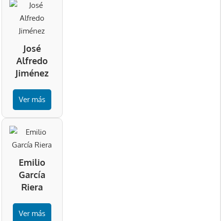
José
Alfredo
Jiménez
Ver más
Emilio
García
Riera
Ver más