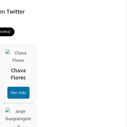
en Twitter
iofinal
Chava
Flores
Ver más