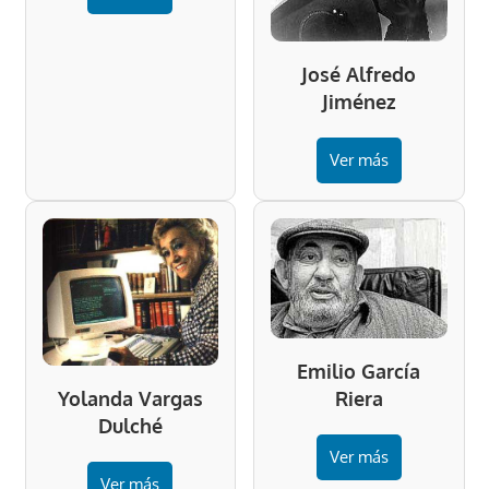
José Alfredo
Jiménez
Ver más
Emilio García
Riera
Yolanda Vargas
Dulché
Ver más
Ver más