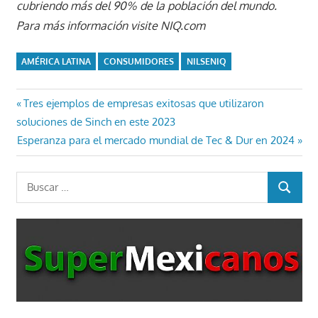
cubriendo más del 90% de la población del mundo.
Para más información visite NIQ.com
AMÉRICA LATINA
CONSUMIDORES
NILSENIQ
Navegación
Entrada
Tres ejemplos de empresas exitosas que utilizaron
anterior:
soluciones de Sinch en este 2023
de
Entrada
Esperanza para el mercado mundial de Tec & Dur en 2024
entradas
siguiente:
Buscar:
BUSCAR