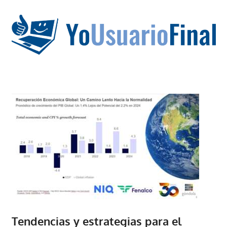
Saltar
al
contenido
La
tecnología
no
tiene
que
estar
en
chino
Tendencias y estrategias para el