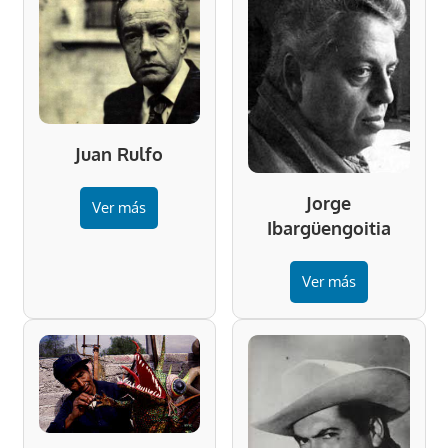
Juan Rulfo
Jorge
Ver más
Ibargüengoitia
Ver más