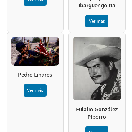
Ibargüengoitia
Ver más
Pedro Linares
Ver más
Eulalio González
Piporro