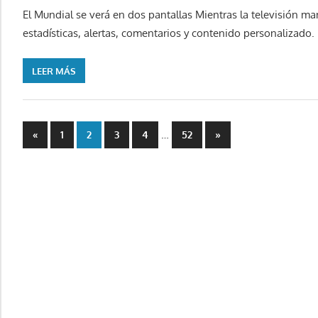
El Mundial se verá en dos pantallas Mientras la televisión man
estadísticas, alertas, comentarios y contenido personalizado.
LEER MÁS
Paginación
Entradas
…
Siguientes
«
1
2
3
4
52
»
anteriones
entradas
de
entradas