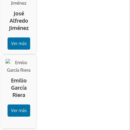
José
Alfredo
Jiménez
Ver más
Emilio
García
Riera
Ver más