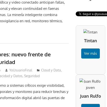
ítica y video conectado anticipan fallas,
onal y elevan continuidad en faenas
nas. La minería inteligente combina
eovigilancia en red, monitoreo térmico,
Tintan
res: nuevo frente de
Ver más
uridad
6
YoUsuarioFinal
Cloud y Data
,
vacidad y Datos
,
Seguridad
rno a sistemas críticos exige visibilidad,
orales y monitoreo para reducir brechas y
Juan Rulfo
ansformación digital abrió las puertas de