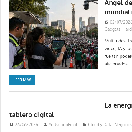
Ángel de
mundiali
02/07/202
Gadgets
,
Hard
Multitudes, t
video, IA y ra
fue tan pode
aficionados
LEER MÁS
La energí
tablero digital
26/06/2026
YoUsuarioFinal
Cloud y Data
,
Negocio