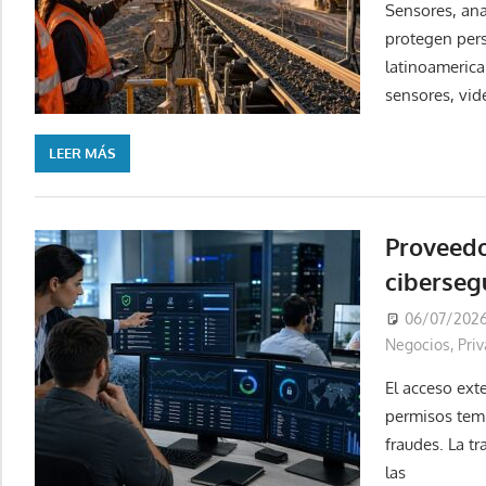
Sensores, anal
protegen pers
latinoamerica
sensores, vid
LEER MÁS
Proveedo
ciberseg
06/07/202
Negocios
,
Pri
El acceso exte
permisos temp
fraudes. La tr
las