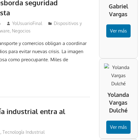
sborda seguridad
Gabriel
sta
Vargas
6
YoUsuarioFinal
Dispositivos y
Ver más
ware
,
Negocios
ransporte y comercios obligan a coordinar
dios para evitar nuevas crisis. La imagen
rosa como preocupante. Miles de
Yolanda
Vargas
a industrial entra al
Dulché
Ver más
s
,
Tecnología Industrial