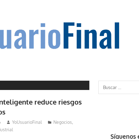
Buscar:
inteligente reduce riesgos
os
6
YoUsuarioFinal
Negocios
,
ustrial
Síguenos 