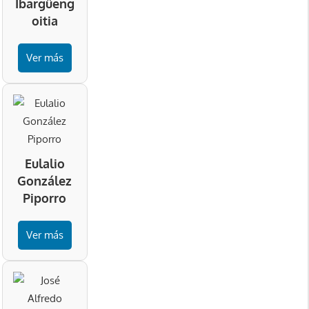
Ibargüeng
oitia
Ver más
Eulalio
González
Piporro
Ver más