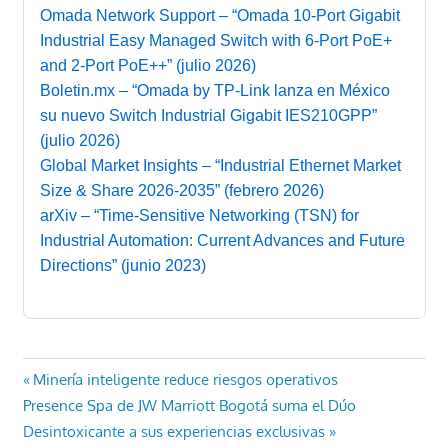
Omada Network Support – “Omada 10-Port Gigabit
Industrial Easy Managed Switch with 6-Port PoE+
and 2-Port PoE++” (julio 2026)
Boletin.mx – “Omada by TP-Link lanza en México
su nuevo Switch Industrial Gigabit IES210GPP”
(julio 2026)
Global Market Insights – “Industrial Ethernet Market
Size & Share 2026-2035” (febrero 2026)
arXiv – “Time-Sensitive Networking (TSN) for
Industrial Automation: Current Advances and Future
Directions” (junio 2023)
Navegación
Entrada
Minería inteligente reduce riesgos operativos
Entrada
anterior:
Presence Spa de JW Marriott Bogotá suma el Dúo
de
siguiente:
Desintoxicante a sus experiencias exclusivas