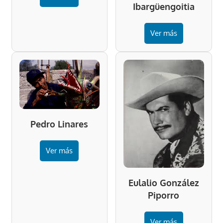
Ibargüengoitia
Ver más
Pedro Linares
Ver más
Eulalio González
Piporro
Ver más