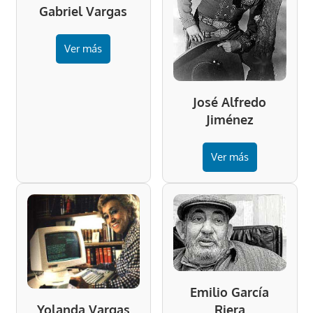
Gabriel Vargas
Ver más
José Alfredo
Jiménez
Ver más
Emilio García
Riera
Yolanda Vargas