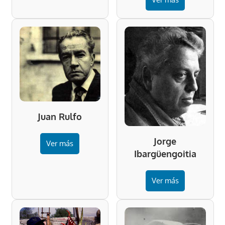
Juan Rulfo
Jorge
Ver más
Ibargüengoitia
Ver más