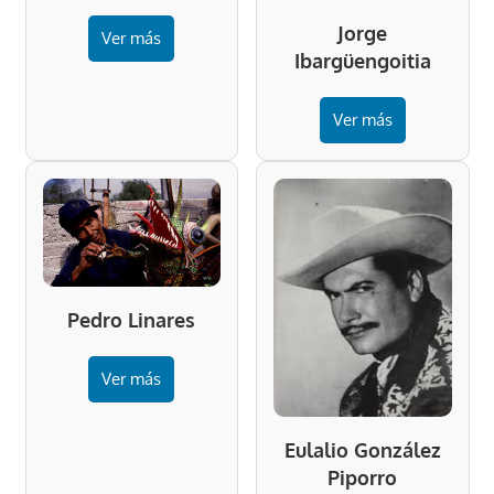
Jorge
Ver más
Ibargüengoitia
Ver más
Pedro Linares
Ver más
Eulalio González
Piporro