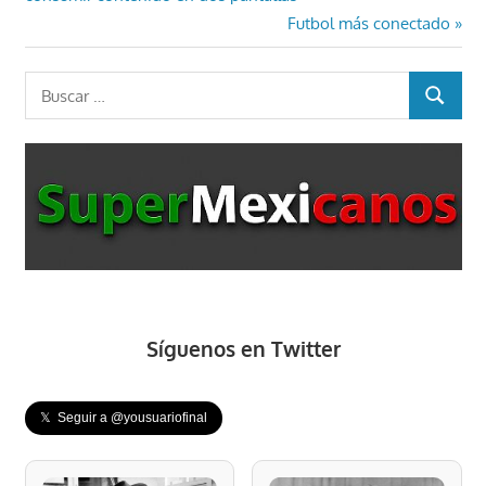
de
Entrada
Futbol más conectado
entradas
siguiente:
Buscar:
BUSCAR
Síguenos en Twitter
𝕏 Seguir a @yousuariofinal