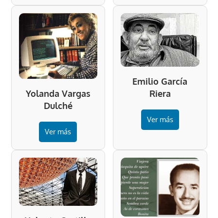
Emilio García
Riera
Yolanda Vargas
Dulché
Ver más
Ver más