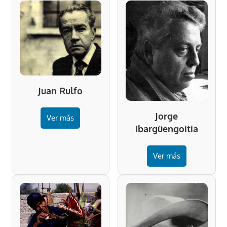
Juan Rulfo
Jorge
Ver más
Ibargüengoitia
Ver más