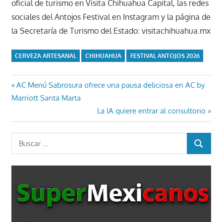
oficial de turismo en Visita Chihuahua Capital, las redes
sociales del Antojos Festival en Instagram y la página de
la Secretaría de Turismo del Estado: visitachihuahua.mx
CERVEZA ARTESANAL
CHIHUAHUA
FESTIVAL ANTOJOS 2026
Navegación
Entrada
AC Menú Sabrosura ofrece una pausa deliciosa en AC by
anterior:
Marriott Santa Marta
de
Entrada
La IA quiere entrar al consultorio
entradas
siguiente:
Buscar:
BUSCAR