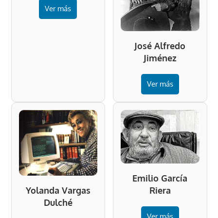
Ver más
José Alfredo
Jiménez
Ver más
Emilio García
Riera
Yolanda Vargas
Dulché
Ver más