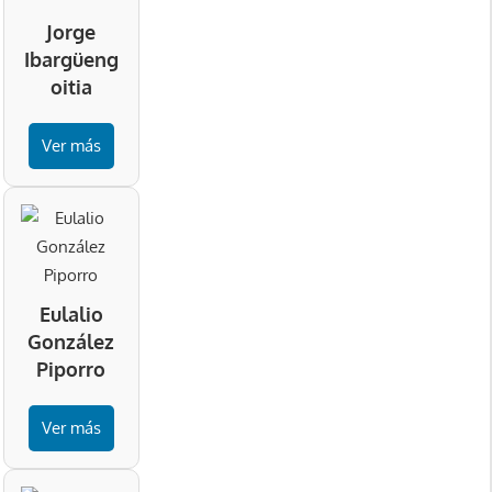
Jorge
Ibargüeng
oitia
Ver más
Eulalio
González
Piporro
Ver más