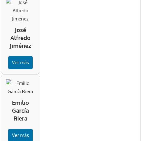
José
Alfredo
Jiménez
Ver más
Emilio
García
Riera
Ver más