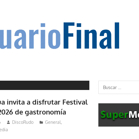
Buscar:
 invita a disfrutar Festival
2026 de gastronomía
6
DiscoRudo
General
,
edia