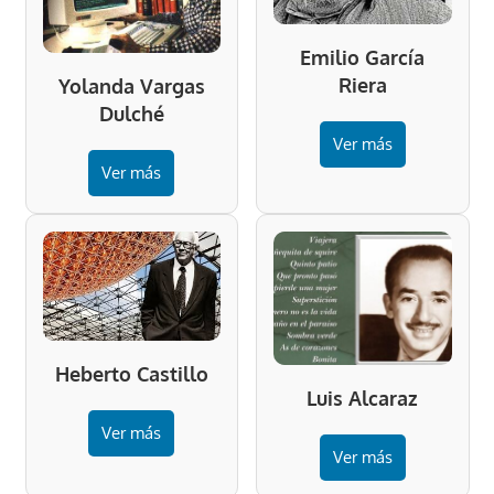
Emilio García
Riera
Yolanda Vargas
Dulché
Ver más
Ver más
Heberto Castillo
Luis Alcaraz
Ver más
Ver más