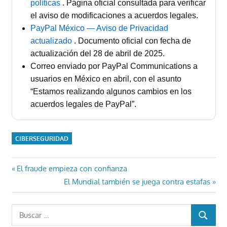
políticas
. Página oficial consultada para verificar
el aviso de modificaciones a acuerdos legales.
PayPal México — Aviso de Privacidad
actualizado
. Documento oficial con fecha de
actualización del 28 de abril de 2025.
Correo enviado por PayPal Communications a
usuarios en México en abril, con el asunto
“Estamos realizando algunos cambios en los
acuerdos legales de PayPal”.
CIBERSEGURIDAD
Navegación
Entrada
El fraude empieza con confianza
anterior:
Entrada
El Mundial también se juega contra estafas
de
siguiente:
entradas
Buscar:
BUSCAR