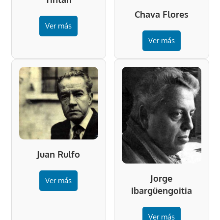
Chava Flores
Ver más
Ver más
Juan Rulfo
Jorge
Ver más
Ibargüengoitia
Ver más