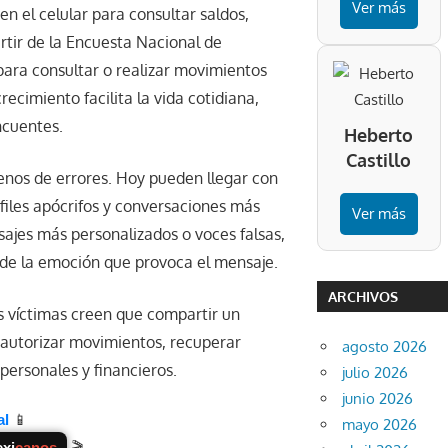
Ver más
n el celular para consultar saldos,
tir de la Encuesta Nacional de
 para consultar o realizar movimientos
ecimiento facilita la vida cotidiana,
ncuentes.
Heberto
Castillo
enos de errores. Hoy pueden llegar con
rfiles apócrifos y conversaciones más
Ver más
ensajes más personalizados o voces falsas,
n de la emoción que provoca el mensaje.
ARCHIVOS
as víctimas creen que compartir un
a autorizar movimientos, recuperar
agosto 2026
personales y financieros.
julio 2026
junio 2026
al
📱
mayo 2026
xi
canos
🎬