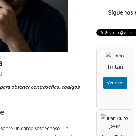
Síguenos 
a
Tintan
d
Ver más
d para obtener contraseñas, códigos
de
 sobre un cargo sospechoso. Un