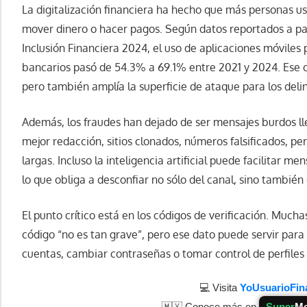
La digitalización financiera ha hecho que más personas use
mover dinero o hacer pagos. Según datos reportados a par
Inclusión Financiera 2024, el uso de aplicaciones móviles
bancarios pasó de 54.3% a 69.1% entre 2021 y 2024. Ese cr
pero también amplía la superficie de ataque para los deli
Además, los fraudes han dejado de ser mensajes burdos ll
mejor redacción, sitios clonados, números falsificados, pe
largas. Incluso la inteligencia artificial puede facilitar m
lo que obliga a desconfiar no sólo del canal, sino tambié
El punto crítico está en los códigos de verificación. Much
código “no es tan grave”, pero ese dato puede servir par
cuentas, cambiar contraseñas o tomar control de perfiles 
💻 Visita
YoUsuarioFin
🇲🇽 Conoce más en
Super
Me