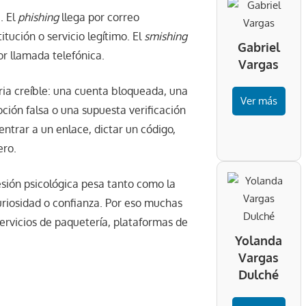
. El
phishing
llega por correo
tución o servicio legítimo. El
smishing
Gabriel
r llamada telefónica.
Vargas
oria creíble: una cuenta bloqueada, una
Ver más
ión falsa o una supuesta verificación
entrar a un enlace, dictar un código,
ero.
resión psicológica pesa tanto como la
uriosidad o confianza. Por eso muchas
rvicios de paquetería, plataformas de
Yolanda
Vargas
Dulché