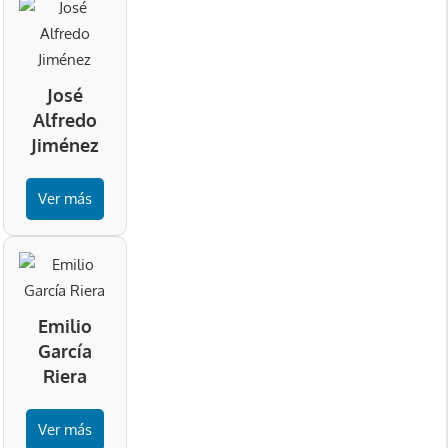
José
Alfredo
Jiménez
Ver más
Emilio
García
Riera
Ver más