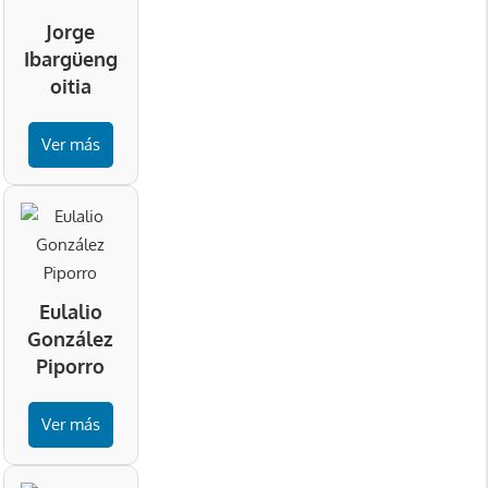
Jorge
Ibargüeng
oitia
Ver más
Eulalio
González
Piporro
Ver más