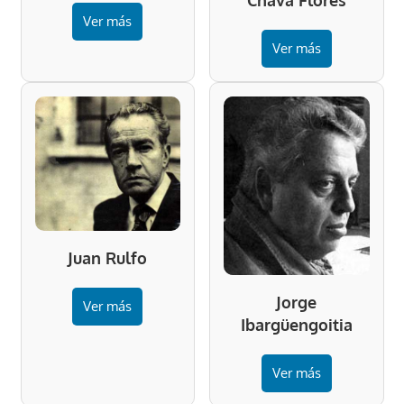
Chava Flores
Ver más
Ver más
Juan Rulfo
Jorge
Ver más
Ibargüengoitia
Ver más