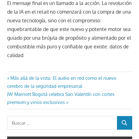
El mensaje final es un llamado a la acción. La revolución
de la IA en el retail no comenzará con la compra de una
nueva tecnología, sino con el compromiso
inquebrantable de que este nuevo y potente motor sea
guiado por una brújula de propósito y alimentado por el
combustible más puro y confiable que existe: datos de
calidad.
Navegación
Entrada
Más allá de la vista: El audio en red como el nuevo
anterior:
cerebro de la seguridad empresarial
de
Entrada
JW Marriott Bogotá celebra San Valentín con cortes
entradas
siguiente:
premium y vinos exclusivos
Buscar:
BUSCAR