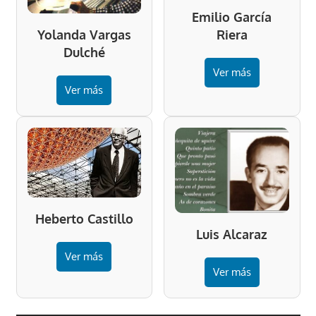
Emilio García
Riera
Yolanda Vargas
Dulché
Ver más
Ver más
Heberto Castillo
Luis Alcaraz
Ver más
Ver más