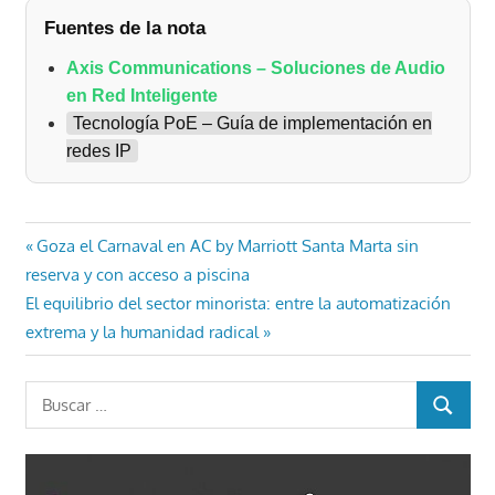
Fuentes de la nota
Axis Communications – Soluciones de Audio
en Red Inteligente
Tecnología PoE – Guía de implementación en
redes IP
Navegación
Entrada
Goza el Carnaval en AC by Marriott Santa Marta sin
anterior:
reserva y con acceso a piscina
de
Entrada
El equilibrio del sector minorista: entre la automatización
entradas
siguiente:
extrema y la humanidad radical
Buscar:
BUSCAR