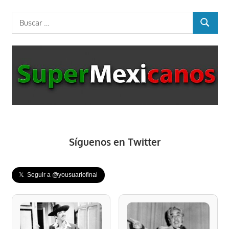
siguiente:
entradas
Buscar:
BUSCAR
Síguenos en Twitter
𝕏 Seguir a @yousuariofinal