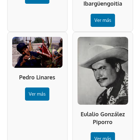
Ibargüengoitia
Ver más
Pedro Linares
Ver más
Eulalio González
Piporro
Ver más