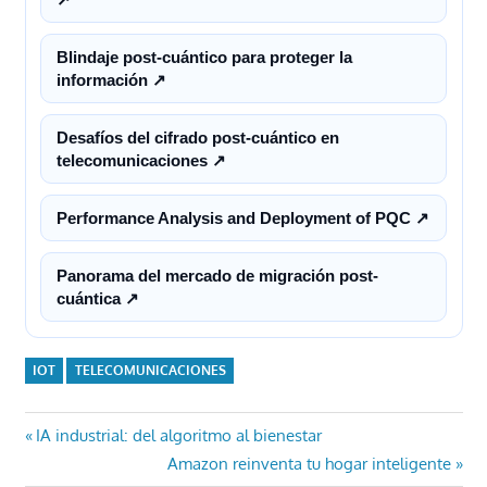
Blindaje post-cuántico para proteger la
información ↗
Desafíos del cifrado post-cuántico en
telecomunicaciones ↗
Performance Analysis and Deployment of PQC ↗
Panorama del mercado de migración post-
cuántica ↗
IOT
TELECOMUNICACIONES
Navegación
Entrada
IA industrial: del algoritmo al bienestar
anterior:
Entrada
Amazon reinventa tu hogar inteligente
de