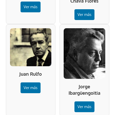
Chava Flores
Ver más
Ver más
Juan Rulfo
Jorge
Ver más
Ibargüengoitia
Ver más