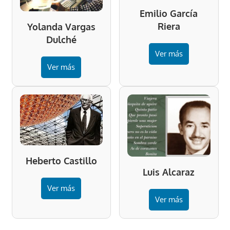
Emilio García
Riera
Yolanda Vargas
Dulché
Ver más
Ver más
Heberto Castillo
Luis Alcaraz
Ver más
Ver más