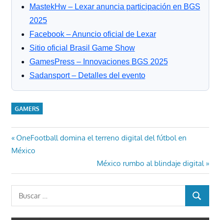
MastekHw – Lexar anuncia participación en BGS
2025
Facebook – Anuncio oficial de Lexar
Sitio oficial Brasil Game Show
GamesPress – Innovaciones BGS 2025
Sadansport – Detalles del evento
GAMERS
Navegación
Entrada
OneFootball domina el terreno digital del fútbol en
anterior:
México
de
Entrada
México rumbo al blindaje digital
entradas
siguiente:
Buscar:
BUSCAR