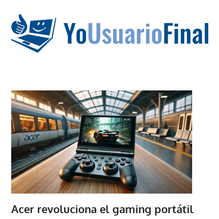
Saltar
al
contenido
La
tecnología
no
tiene
que
estar
en
chino
Acer revoluciona el gaming portátil