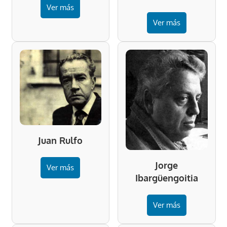
Ver más
Ver más
Juan Rulfo
Jorge
Ver más
Ibargüengoitia
Ver más