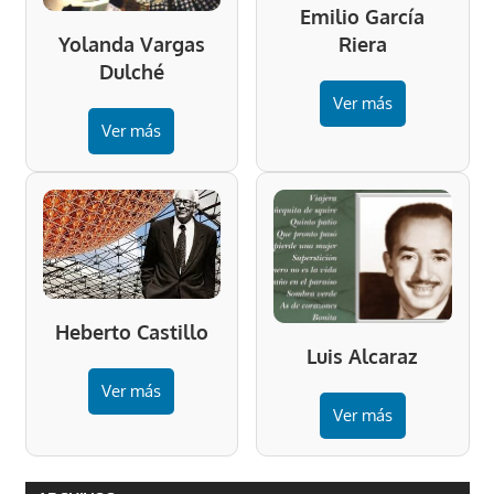
Emilio García
Riera
Yolanda Vargas
Dulché
Ver más
Ver más
Heberto Castillo
Luis Alcaraz
Ver más
Ver más