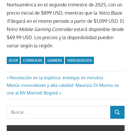
Norteamérica en el segundo trimestre de 2025, con un
precio inicial de $899 USD, mientras que la
Nitro Blaze
11
llegará en el mismo periodo a partir de $1,099 USD. El
N
itro Mobile Gaming Controller
estará disponible desde
$69.99 USD. Los precios y la disponibilidad pueden
variar según la región.
ACER
CONSOLAS
GAMERS
VIDEOJUEGOS
Navegación
Entrada
Revolución en la logística: entregas en minutos
Entrada
anterior:
Menús innovadores y alta calidad: Maurizio Di Munno se
de
siguiente:
une al JW Marriott Bogotá
entradas
Buscar:
BUSCAR