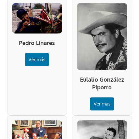
Pedro Linares
Ver más
Eulalio González
Piporro
Ver más