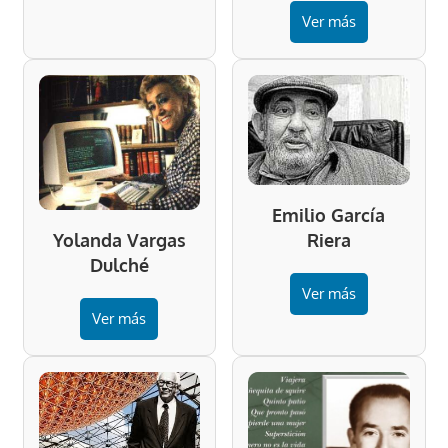
Ver más
Emilio García
Riera
Yolanda Vargas
Dulché
Ver más
Ver más