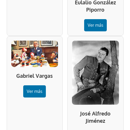
Eulalio González
Piporro
Ver más
Gabriel Vargas
Ver más
José Alfredo
Jiménez