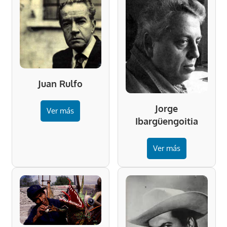
Juan Rulfo
Jorge
Ver más
Ibargüengoitia
Ver más