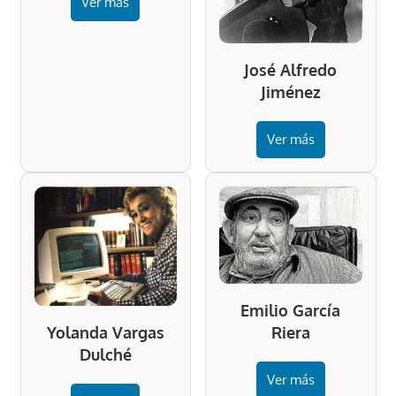
Ver más
José Alfredo
Jiménez
Ver más
Emilio García
Riera
Yolanda Vargas
Dulché
Ver más