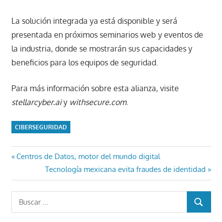
La solución integrada ya está disponible y será
presentada en próximos seminarios web y eventos de
la industria, donde se mostrarán sus capacidades y
beneficios para los equipos de seguridad.
Para más información sobre esta alianza, visite
stellarcyber.ai
y
withsecure.com
.
CIBERSEGURIDAD
Navegación
Entrada
Centros de Datos, motor del mundo digital
anterior:
Entrada
Tecnología mexicana evita fraudes de identidad
de
siguiente:
entradas
Buscar:
BUSCAR