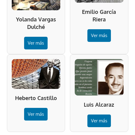
Emilio García
Riera
Yolanda Vargas
Dulché
Ver más
Ver más
Heberto Castillo
Luis Alcaraz
Ver más
Ver más