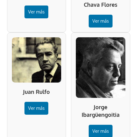
Chava Flores
Ver más
Ver más
Juan Rulfo
Jorge
Ver más
Ibargüengoitia
Ver más