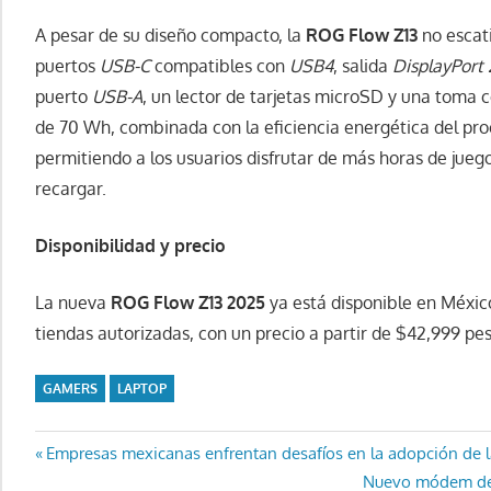
A pesar de su diseño compacto, la
ROG Flow Z13
no escat
puertos
USB-C
compatibles con
USB4
, salida
DisplayPort 
puerto
USB-A
, un lector de tarjetas microSD y una toma 
de 70 Wh, combinada con la eficiencia energética del pr
permitiendo a los usuarios disfrutar de más horas de jueg
recargar.
Disponibilidad y precio
La nueva
ROG Flow Z13 2025
ya está disponible en Méxic
tiendas autorizadas, con un precio a partir de $42,999 pes
GAMERS
LAPTOP
Navegación
Entrada
Empresas mexicanas enfrentan desafíos en la adopción de l
anterior:
Entrada
Nuevo módem de 