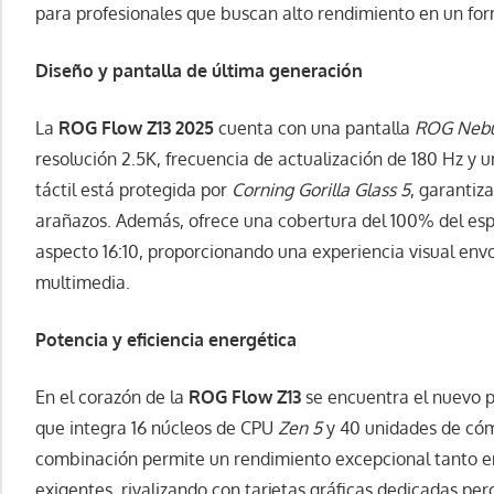
para profesionales que buscan alto rendimiento en un f
Diseño y pantalla de última generación
La
ROG Flow Z13 2025
cuenta con una pantalla
ROG Nebu
resolución 2.5K, frecuencia de actualización de 180 Hz y u
táctil está protegida por
Corning Gorilla Glass 5
, garantiz
arañazos. Además, ofrece una cobertura del 100% del espa
aspecto 16:10, proporcionando una experiencia visual env
multimedia.
Potencia y eficiencia energética
En el corazón de la
ROG Flow Z13
se encuentra el nuevo 
que integra 16 núcleos de CPU
Zen 5
y 40 unidades de có
combinación permite un rendimiento excepcional tanto en
exigentes, rivalizando con tarjetas gráficas dedicadas p