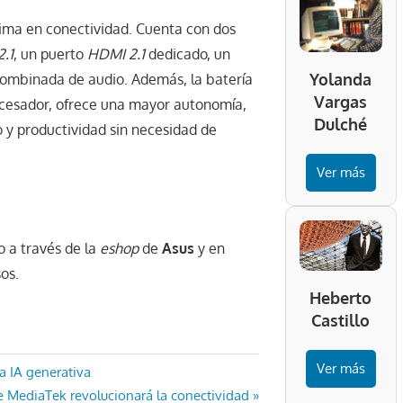
ima en conectividad. Cuenta con dos
2.1
, un puerto
HDMI 2.1
dedicado, un
Yolanda
combinada de audio. Además, la batería
Vargas
ocesador, ofrece una mayor autonomía,
Dulché
o y productividad sin necesidad de
Ver más
o a través de la
eshop
de
Asus
y en
os.
Heberto
Castillo
Ver más
a IA generativa
MediaTek revolucionará la conectividad