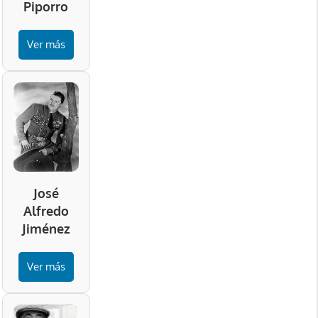
Piporro
Ver más
José
Alfredo
Jiménez
Ver más