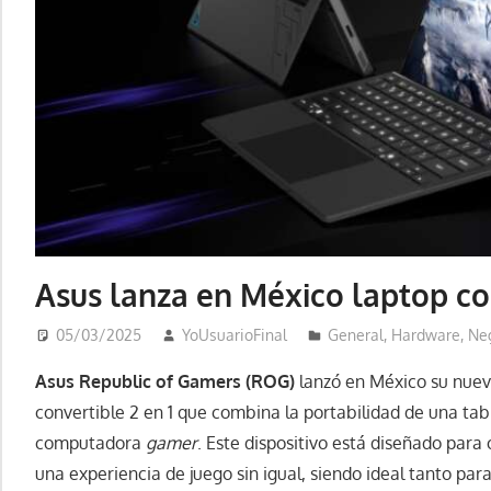
Asus lanza en México laptop co
05/03/2025
YoUsuarioFinal
General
,
Hardware
,
Ne
Asus Republic of Gamers (ROG)
lanzó en México su nue
convertible 2 en 1 que combina la portabilidad de una tab
computadora
gamer
. Este dispositivo está diseñado para
una experiencia de juego sin igual, siendo ideal tanto pa