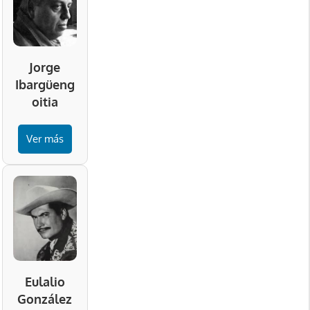
Jorge
Ibargüeng
oitia
Ver más
Eulalio
González