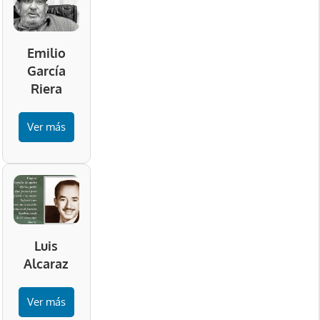
Emilio
García
Riera
Ver más
Luis
Alcaraz
Ver más