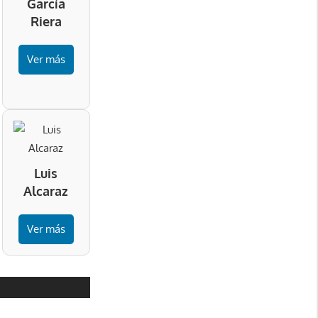
García
Riera
Ver más
Luis
Alcaraz
Ver más