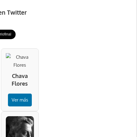
en Twitter
iofinal
Chava
Flores
Ver más