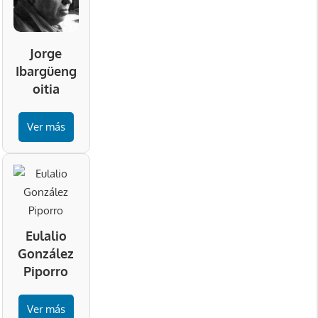
Jorge
Ibargüeng
oitia
Ver más
Eulalio
González
Piporro
Ver más