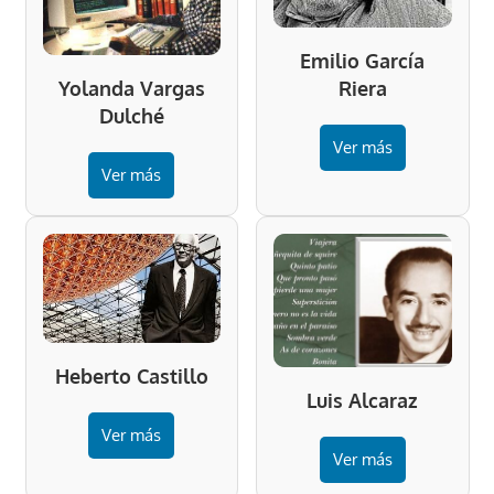
Emilio García
Riera
Yolanda Vargas
Dulché
Ver más
Ver más
Heberto Castillo
Luis Alcaraz
Ver más
Ver más