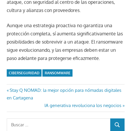
ataque, con seguridad al centro de las operaciones,
cultura y alianzas con proveedores.
Aunque una estrategia proactiva no garantiza una
protección completa, sí aumenta significativamente las
posibilidades de sobrevivir a un ataque. El ransomware
sigue evolucionando, y las empresas deben estar un
paso adelante para protegerse eficazmente.
CIBERSEGURIDAD
RANSOMWARE
Navegación
Entrada
Stay Q NOMAD: la mejor opción para nómadas digitales
anterior:
en Cartagena
de
Entrada
IA generativa revoluciona los negocios
entradas
siguiente:
Buscar:
BUSCAR