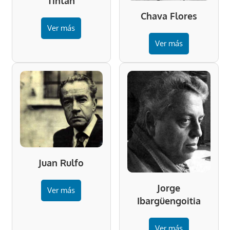
Tintan
Chava Flores
Ver más
Ver más
Juan Rulfo
Jorge
Ver más
Ibargüengoitia
Ver más