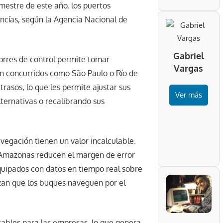
mestre de este año, los puertos
ncías, según la Agencia Nacional de
Gabriel
 torres de control permite tomar
Vargas
an concurridos como São Paulo o Río de
trasos, lo que les permite ajustar sus
Ver más
ternativas o recalibrando sus
avegación tienen un valor incalculable.
el Amazonas reducen el margen de error
quipados con datos en tiempo real sobre
izan que los buques naveguen por el
tables para las empresas, lo que genera