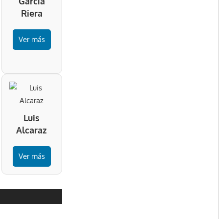
García
Riera
Ver más
Luis
Alcaraz
Ver más