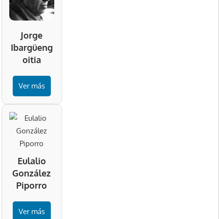
Jorge
Ibargüeng
oitia
Ver más
Eulalio
González
Piporro
Ver más