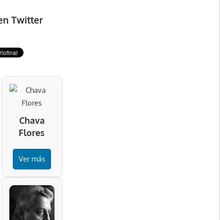
en Twitter
Chava
Flores
Ver más