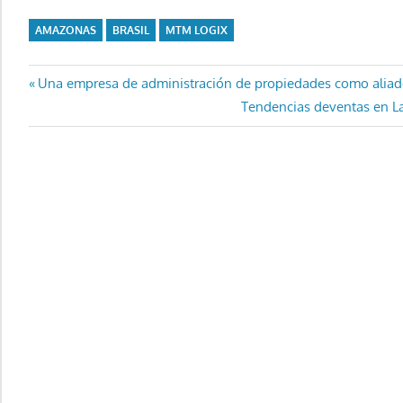
AMAZONAS
BRASIL
MTM LOGIX
Navegación
Entrada
Una empresa de administración de propiedades como aliad
anterior:
Entrada
Tendencias deventas en L
de
siguiente:
entradas