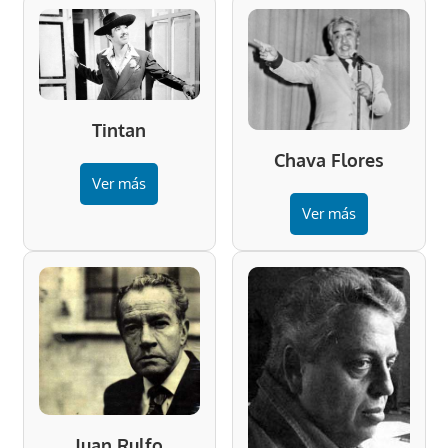
Tintan
Chava Flores
Ver más
Ver más
Juan Rulfo