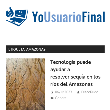
Saltar
al
contenido
La
tecnología
ETIQUETA:
AMAZONAS
no
tiene
Tecnología puede
que
ayudar a
estar
resolver sequía en los
en
chino
ríos del Amazonas
06/11/2023
DiscoRudo
General