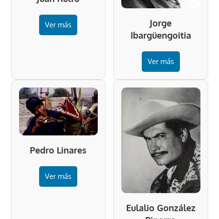
Jorge
Ver más
Ibargüengoitia
Ver más
Pedro Linares
Ver más
Eulalio González