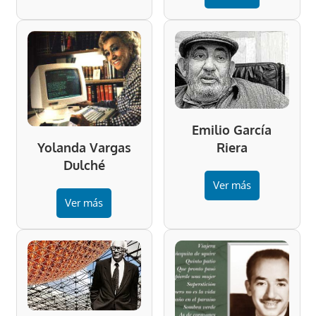
Emilio García
Riera
Yolanda Vargas
Dulché
Ver más
Ver más