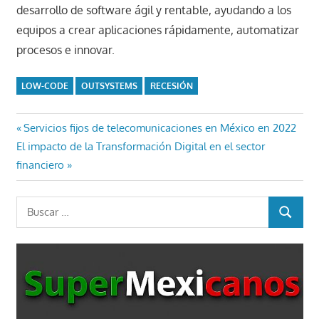
desarrollo de software ágil y rentable, ayudando a los
equipos a crear aplicaciones rápidamente, automatizar
procesos e innovar.
LOW-CODE
OUTSYSTEMS
RECESIÓN
Navegación
Entrada
Servicios fijos de telecomunicaciones en México en 2022
Entrada
anterior:
El impacto de la Transformación Digital en el sector
de
siguiente:
financiero
entradas
Buscar:
BUSCAR