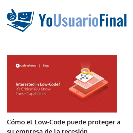
Saltar
al
contenido
La
tecnología
no
tiene
que
estar
en
chino
Cómo el Low-Code puede proteger a
su empresa de la recesión