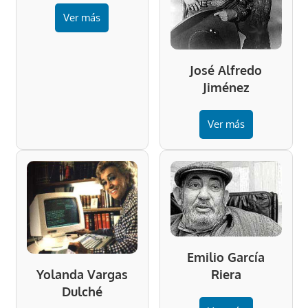
Ver más
José Alfredo
Jiménez
Ver más
Emilio García
Riera
Yolanda Vargas
Dulché