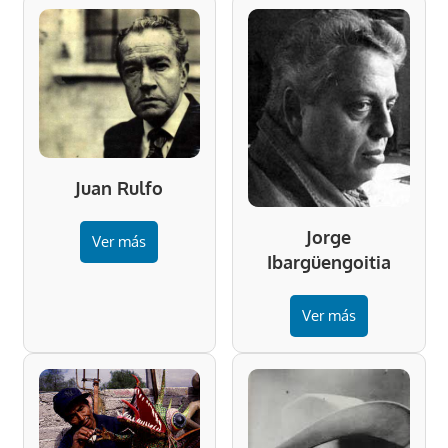
Juan Rulfo
Jorge
Ver más
Ibargüengoitia
Ver más