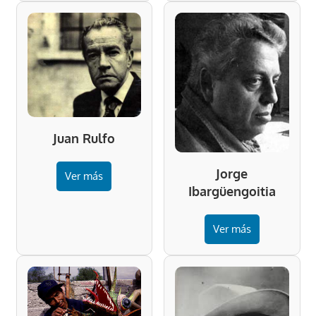
Juan Rulfo
Jorge
Ver más
Ibargüengoitia
Ver más