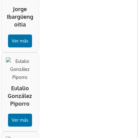
Jorge
Ibargüeng
oitia
Ver más
Eulalio
González
Piporro
Ver más