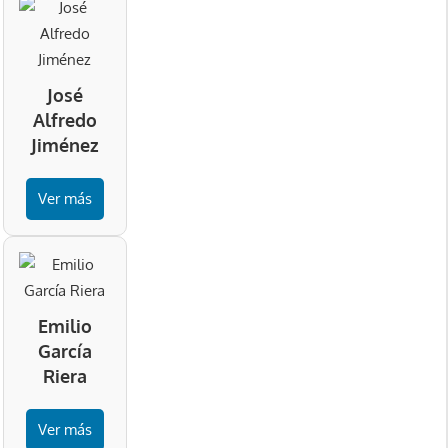
José
Alfredo
Jiménez
Ver más
Emilio
García
Riera
Ver más