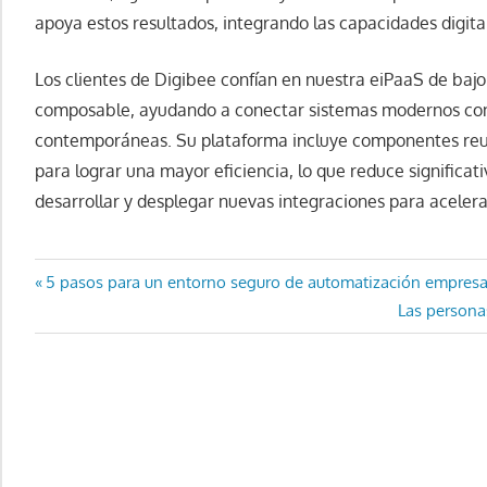
apoya estos resultados, integrando las capacidades digita
Los clientes de Digibee confían en nuestra eiPaaS de baj
composable, ayudando a conectar sistemas modernos con
contemporáneas. Su plataforma incluye componentes reut
para lograr una mayor eficiencia, lo que reduce significa
desarrollar y desplegar nuevas integraciones para acelera
Navegación
Entrada
5 pasos para un entorno seguro de automatización empresa
anterior:
Entrada
Las persona
de
siguiente:
entradas