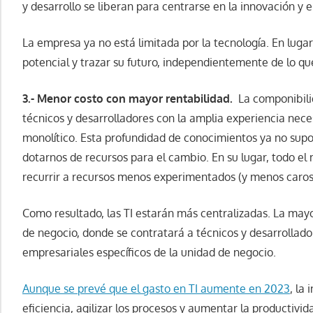
y desarrollo se liberan para centrarse en la innovación y el
La empresa ya no está limitada por la tecnología. En lugar 
potencial y trazar su futuro, independientemente de lo q
3.- Menor costo con mayor rentabilidad.
La componibil
técnicos y desarrolladores con la amplia experiencia nec
monolítico. Esta profundidad de conocimientos ya no supon
dotarnos de recursos para el cambio. En su lugar, todo el
recurrir a recursos menos experimentados (y menos caros)
Como resultado, las TI estarán más centralizadas. La mayo
de negocio, donde se contratará a técnicos y desarrollado
empresariales específicos de la unidad de negocio.
Aunque se prevé que el gasto en TI aumente en 2023
, la
eficiencia, agilizar los procesos y aumentar la productiv