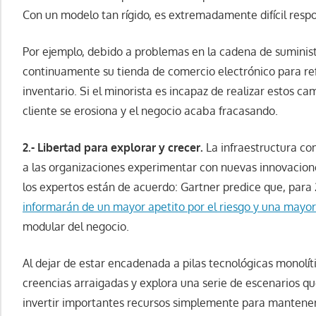
Con un modelo tan rígido, es extremadamente difícil resp
Por ejemplo, debido a problemas en la cadena de suminist
continuamente su tienda de comercio electrónico para refl
inventario. Si el minorista es incapaz de realizar estos ca
cliente se erosiona y el negocio acaba fracasando.
2.- Libertad para explorar y crecer.
La infraestructura co
a las organizaciones experimentar con nuevas innovacione
los expertos están de acuerdo: Gartner predice que, par
informarán de un mayor apetito por el riesgo y una mayor 
modular del negocio.
Al dejar de estar encadenada a pilas tecnológicas monolíti
creencias arraigadas y explora una serie de escenarios qu
invertir importantes recursos simplemente para mantener 