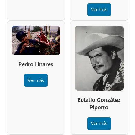
Ver más
Pedro Linares
Ver más
Eulalio González
Piporro
Ver más