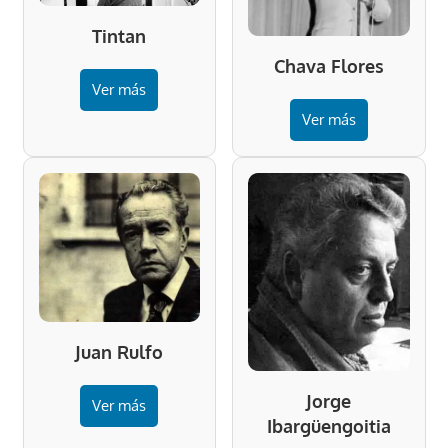
Tintan
Chava Flores
Ver más
Ver más
Juan Rulfo
Jorge
Ver más
Ibargüengoitia