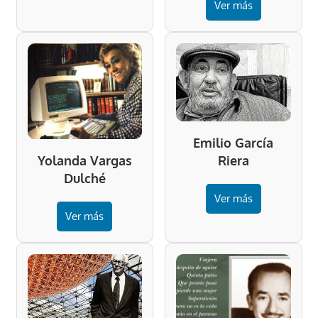
Ver más
Emilio García
Riera
Yolanda Vargas
Dulché
Ver más
Ver más