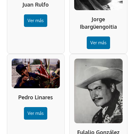
Juan Rulfo
Jorge
Ver más
Ibargüengoitia
Ver más
Pedro Linares
Ver más
Eulalio González