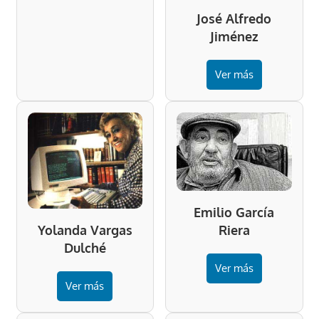
José Alfredo
Jiménez
Ver más
Emilio García
Riera
Yolanda Vargas
Dulché
Ver más
Ver más