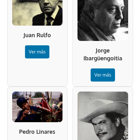
Juan Rulfo
Jorge
Ver más
Ibargüengoitia
Ver más
Pedro Linares