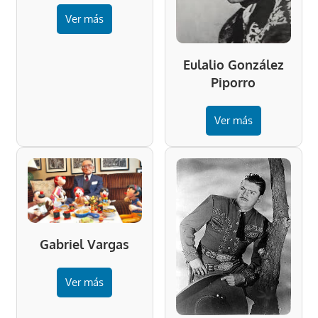
Ver más
Eulalio González
Piporro
Ver más
Gabriel Vargas
Ver más