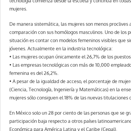
tecnología comienza desde la escuela y continúa en todas l
mujeres.
De manera sistemática, las mujeres son menos proclives a
comparación con sus homólogos masculinos. Uno de los pr
situación es contar con modelos femeninos visibles que s
jóvenes. Actualmente en la industria tecnológica:
• Las mujeres ocupan únicamente el 26,7% de los puestos 
• Las empresas tecnológicas con más de 10,000 empleado
femenina es del 26,2%.
• A pesar de la igualdad de acceso, el porcentaje de muj
(Ciencia, Tecnología, Ingeniería y Matemáticas) en la ens
mujeres sólo consiguen el 18% de las nuevas titulaciones 
En México solo un 28 por ciento de las personas que se g
participación baja respecto a otros países latinoamerican
Económica para América Latina y el Caribe (Cepal).