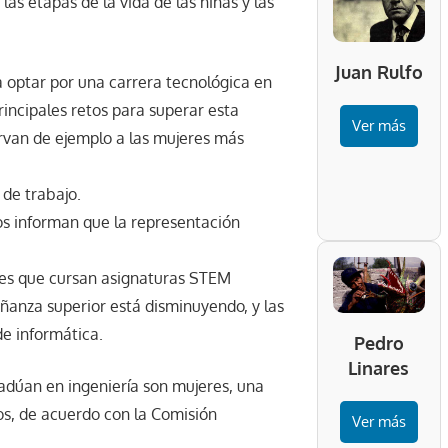
as etapas de la vida de las niñas y las
Juan Rulfo
 optar por una carrera tecnológica en
incipales retos para superar esta
Ver más
irvan de ejemplo a las mujeres más
de trabajo.
s informan que la representación
eres que cursan asignaturas STEM
eñanza superior está disminuyendo, y las
de informática.
Pedro
Linares
radúan en ingeniería son mujeres, una
os, de acuerdo con la Comisión
Ver más