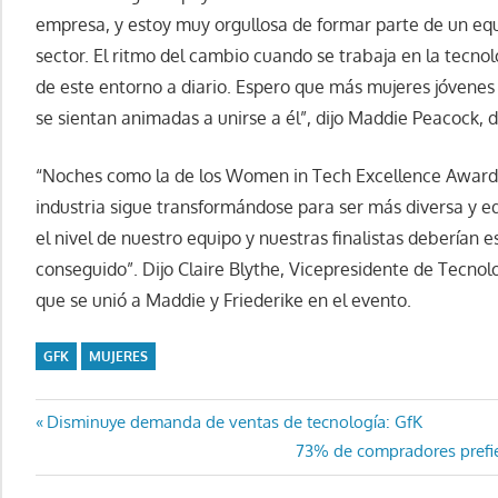
empresa, y estoy muy orgullosa de formar parte de un equ
sector. El ritmo del cambio cuando se trabaja en la tecn
de este entorno a diario. Espero que más mujeres jóvene
se sientan animadas a unirse a él”, dijo Maddie Peacock, 
“Noches como la de los Women in Tech Excellence Awards
industria sigue transformándose para ser más diversa y 
el nivel de nuestro equipo y nuestras finalistas deberían 
conseguido”. Dijo Claire Blythe, Vicepresidente de Tecno
que se unió a Maddie y Friederike en el evento.
GFK
MUJERES
Navegación
Entrada
Disminuye demanda de ventas de tecnología: GfK
anterior:
Entrada
73% de compradores prefie
de
siguiente: