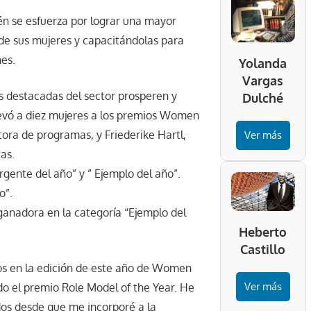
ién se esfuerza por lograr una mayor
 de sus mujeres y capacitándolas para
es.
Yolanda
Vargas
s destacadas del sector prosperen y
Dulché
levó a diez mujeres a los premios Women
ora de programas, y Friederike Hartl,
Ver más
as.
rgente del año” y ” Ejemplo del año”.
o”.
ganadora en la categoría “Ejemplo del
Heberto
Castillo
ios en la edición de este año de Women
Ver más
do el premio Role Model of the Year. He
dos desde que me incorporé a la