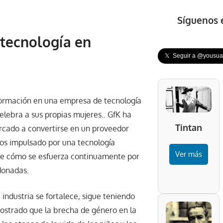
Síguenos 
 tecnología en
𝕏 Seguir a @yousuar
ormación en una empresa de tecnología
elebra a sus propias mujeres.. GfK ha
Tintan
rcado a convertirse en un proveedor
ivos impulsado por una tecnología
Ver más
bre cómo se esfuerza continuamente por
rdonadas.
 industria se fortalece, sigue teniendo
ostrado que la brecha de género en la