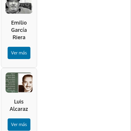
Emilio
García
Riera
Ver más
Luis
Alcaraz
Ver más