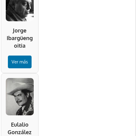
Jorge
Ibargüeng
oitia
Ver más
Eulalio
González