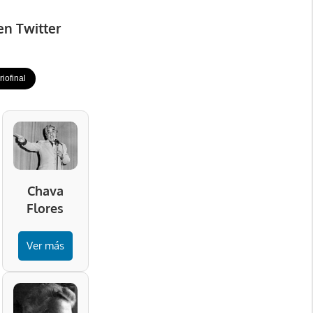
en Twitter
iofinal
Chava
Flores
Ver más