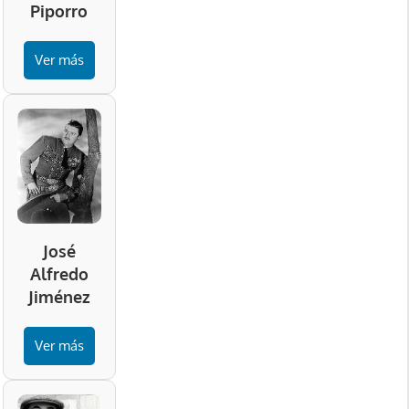
Piporro
Ver más
José
Alfredo
Jiménez
Ver más