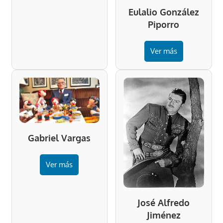
Eulalio González
Piporro
Ver más
Gabriel Vargas
Ver más
José Alfredo
Jiménez