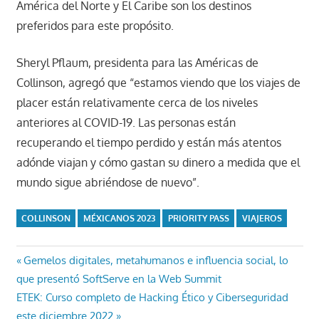
América del Norte y El Caribe son los destinos
preferidos para este propósito.
Sheryl Pflaum, presidenta para las Américas de
Collinson, agregó que “estamos viendo que los viajes de
placer están relativamente cerca de los niveles
anteriores al COVID-19. Las personas están
recuperando el tiempo perdido y están más atentos
adónde viajan y cómo gastan su dinero a medida que el
mundo sigue abriéndose de nuevo”.
COLLINSON
MÉXICANOS 2023
PRIORITY PASS
VIAJEROS
Navegación
Entrada
Gemelos digitales, metahumanos e influencia social, lo
anterior:
que presentó SoftServe en la Web Summit
de
Entrada
ETEK: Curso completo de Hacking Ético y Ciberseguridad
siguiente:
este diciembre 2022