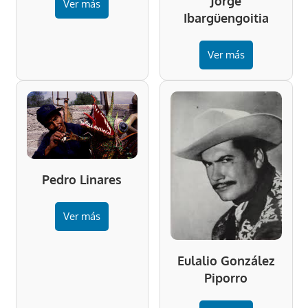
Jorge
Ver más
Ibargüengoitia
Ver más
Pedro Linares
Ver más
Eulalio González
Piporro