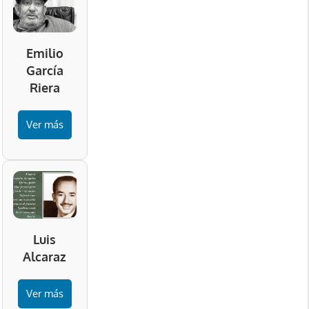
Emilio
García
Riera
Ver más
Luis
Alcaraz
Ver más