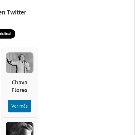
en Twitter
iofinal
Chava
Flores
Ver más