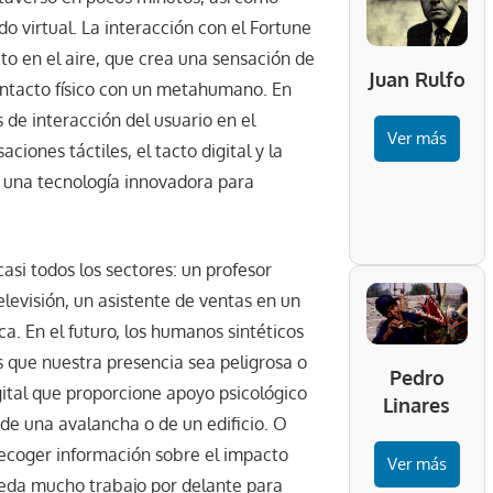
o virtual. La interacción con el Fortune
cto en el aire, que crea una sensación de
Juan Rulfo
ontacto físico con un metahumano. En
 de interacción del usuario en el
Ver más
ciones táctiles, el tacto digital y la
n una tecnología innovadora para
asi todos los sectores: un profesor
elevisión, un asistente de ventas en un
a. En el futuro, los humanos sintéticos
as que nuestra presencia sea peligrosa o
Pedro
gital que proporcione apoyo psicológico
Linares
de una avalancha o de un edificio. O
recoger información sobre el impacto
Ver más
ueda mucho trabajo por delante para