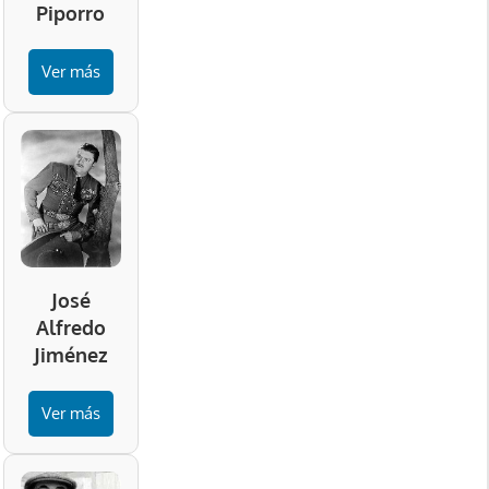
Piporro
Ver más
José
Alfredo
Jiménez
Ver más