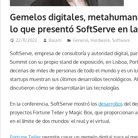
Gemelos digitales, metahumanos
lo que presentó SoftServe en 
22/11/2022
Balam
General
,
Hardware
,
Software
SoftServe, empresa de consultoría y autoridad digital, pa
Summit con su propio stand de exposición, en Lisboa, Po
decenas de miles de personas de todo el mundo y es un lu
startups muestran sus últimos desarrollos tecnológicos. A
discutieron cómo se desarrollarán las tecnologías.
En la conferencia, SoftServe mostró los
desarrollos
del de
proyectos Fortune Teller y Magic Box, que proporcionan a
en el límite de dos mundos: el real y el virtual.
Fortune Teller
permite crear un gemelo digital para el me