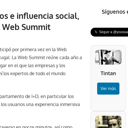
Síguenos 
 e influencia social,
la Web Summit
𝕏 Seguir a @yousuar
rticipó por primera vez en la Web
rtugal. La Web Summit reúne cada año a
gar en el que las empresas y los
Tintan
hí los expertos de todo el mundo
Ver más
partamento de I+D, en particular los
 los usuarios una experiencia inmersiva
taverso en pocos minutos, así como