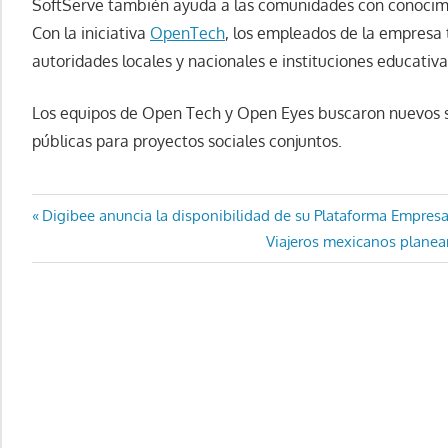
SoftServe también ayuda a las comunidades con conocimi
Con la iniciativa
OpenTech
, los empleados de la empresa
autoridades locales y nacionales e instituciones educativ
Los equipos de Open Tech y Open Eyes buscaron nuevos s
públicas para proyectos sociales conjuntos.
Navegación
Entrada
Digibee anuncia la disponibilidad de su Plataforma Empresa
anterior:
Entrada
Viajeros mexicanos planean 
de
siguiente:
entradas