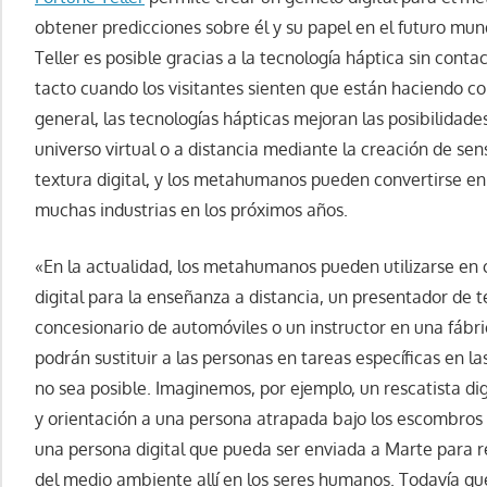
obtener predicciones sobre él y su papel en el futuro mund
Teller es posible gracias a la tecnología háptica sin conta
tacto cuando los visitantes sienten que están haciendo c
general, las tecnologías hápticas mejoran las posibilidades
universo virtual o a distancia mediante la creación de sensa
textura digital, y los metahumanos pueden convertirse e
muchas industrias en los próximos años.
«En la actualidad, los metahumanos pueden utilizarse en c
digital para la enseñanza a distancia, un presentador de t
concesionario de automóviles o un instructor en una fábric
podrán sustituir a las personas en tareas específicas en l
no sea posible. Imaginemos, por ejemplo, un rescatista di
y orientación a una persona atrapada bajo los escombros 
una persona digital que pueda ser enviada a Marte para 
del medio ambiente allí en los seres humanos. Todavía q