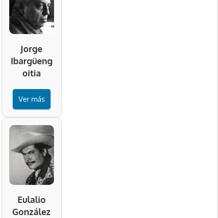
Jorge
Ibargüeng
oitia
Ver más
Eulalio
González