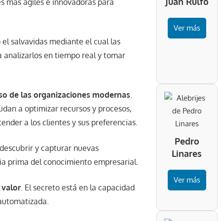
Juan Rulfo
es más ágiles e innovadoras para
Ver más
 el salvavidas mediante el cual las
 analizarlos en tiempo real y tomar
oso de las organizaciones modernas
.
yudan a optimizar recursos y procesos,
ender a los clientes y sus preferencias.
Pedro
 descubrir y capturar nuevas
Linares
ria prima del conocimiento empresarial.
Ver más
 valor
. El secreto está en la capacidad
automatizada.