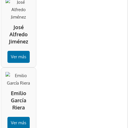
José
Alfredo
Jiménez
Ver más
Emilio
García
Riera
Ver más