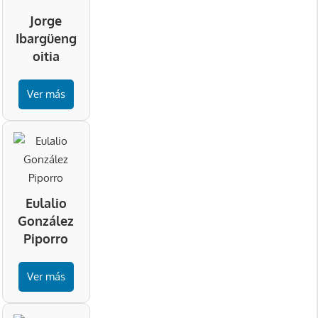
Jorge
Ibargüeng
oitia
Ver más
Eulalio
González
Piporro
Ver más