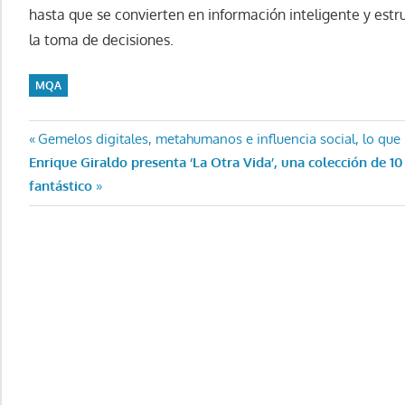
hasta que se convierten en información inteligente y est
la toma de decisiones.
MQA
Navegación
Entrada
Gemelos digitales, metahumanos e influencia social, lo qu
Entrada
anterior:
Enrique Giraldo presenta ‘La Otra Vida’, una colección de 10
de
siguiente:
fantástico
entradas