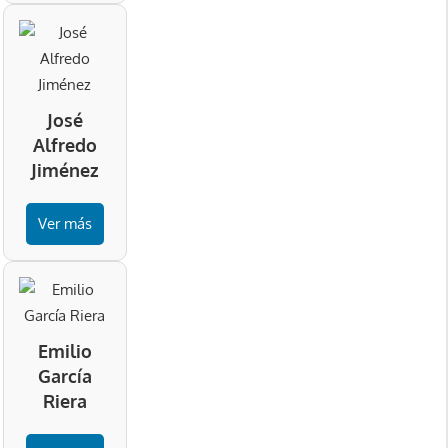
José
Alfredo
Jiménez
Ver más
Emilio
García
Riera