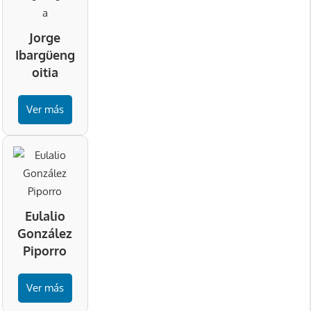
Jorge
Ibargüeng
oitia
Ver más
Eulalio
González
Piporro
Ver más