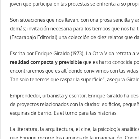
joven que participa en las protestas se enfrenta a su prop
Son situaciones que nos llevan, con una prosa sencilla y ag
demás; invitación necesaria para los tiempos que nos ha to
(Escarabajo Editorial) una colección de diez relatos que da
Escrita por Enrique Giraldo (1973), La Otra Vida retrata a
realidad compacta y previsible
que es harto conocida po
encontraremos que es allí donde convivimos con las vidas 
Tan solo tenemos que raspar la superficie”, asegura Giral
Emprendedor, urbanista y escritor, Enrique Giraldo ha desa
de proyectos relacionados con la ciudad: edificios, peque
esquinas de barrio. Es el turno para las historias.
La literatura, la arquitectura, el cine, la psicología analít
que Enrique recorre los caminos de la imaginación. Con ell