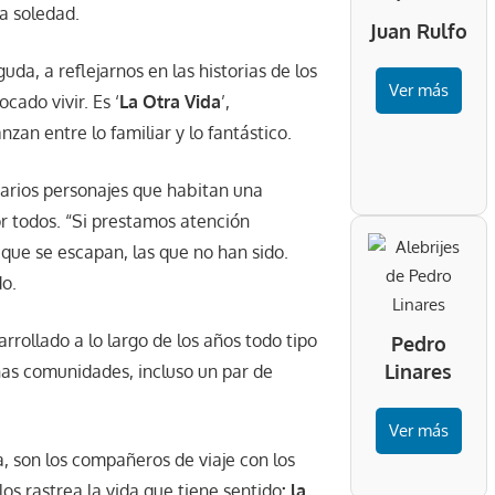
ia soledad.
Juan Rulfo
uda, a reflejarnos en las historias de los
Ver más
cado vivir. Es ‘
La Otra Vida
’,
nzan entre lo familiar y lo fantástico.
 varios personajes que habitan una
r todos. “Si prestamos atención
que se escapan, las que no han sido.
do.
rrollado a lo largo de los años todo tipo
Pedro
Linares
ñas comunidades, incluso un par de
Ver más
ica, son los compañeros de viaje con los
os rastrea la vida que tiene sentido
: la