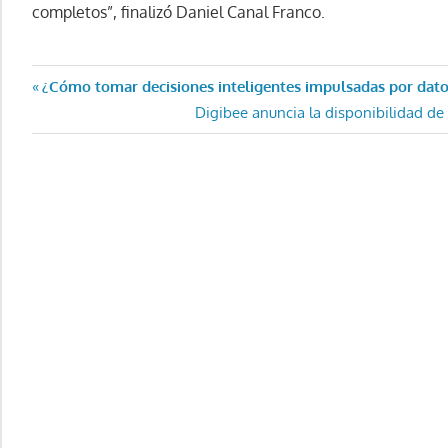
completos”, finalizó Daniel Canal Franco.
Navegación
Entrada
¿Cómo tomar decisiones inteligentes impulsadas por dat
anterior:
Entrada
Digibee anuncia la disponibilidad de
de
siguiente:
entradas