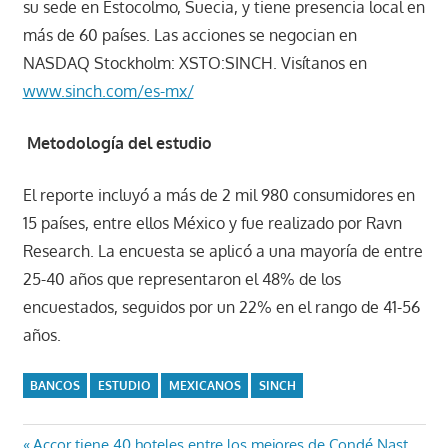
su sede en Estocolmo, Suecia, y tiene presencia local en
más de 60 países. Las acciones se negocian en
NASDAQ Stockholm: XSTO:SINCH. Visítanos en
www.sinch.com/es-mx/
Metodología del estudio
El reporte incluyó a más de 2 mil 980 consumidores en
15 países, entre ellos México y fue realizado por Ravn
Research. La encuesta se aplicó a una mayoría de entre
25-40 años que representaron el 48% de los
encuestados, seguidos por un 22% en el rango de 41-56
años.
BANCOS
ESTUDIO
MEXICANOS
SINCH
Entrada
Accor tiene 40 hoteles entre los mejores de Condé Nast