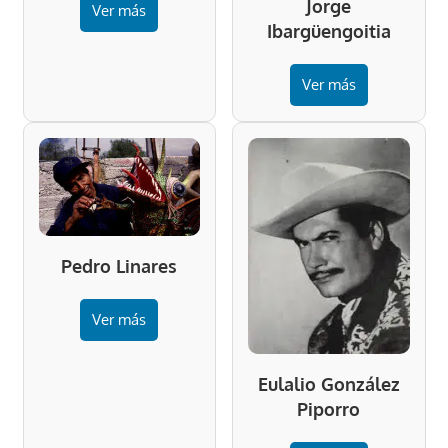
Jorge
Ver más
Ibargüengoitia
Ver más
Pedro Linares
Ver más
Eulalio González
Piporro