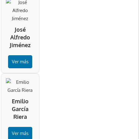
José
Alfredo
Jiménez
Ver más
Emilio
García
Riera
Ver más