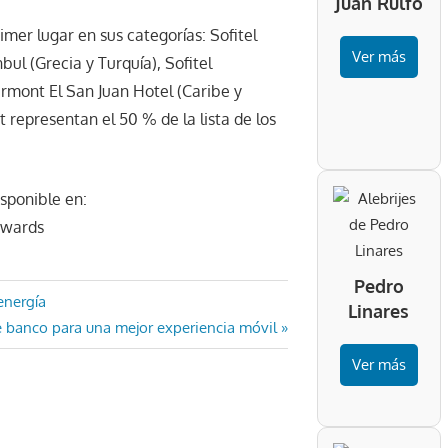
Juan Rulfo
imer lugar en sus categorías: Sofitel
Ver más
ul (Grecia y Turquía), Sofitel
rmont El San Juan Hotel (Caribe y
representan el 50 % de la lista de los
sponible en:
awards
Pedro
energía
Linares
banco para una mejor experiencia móvil
Ver más