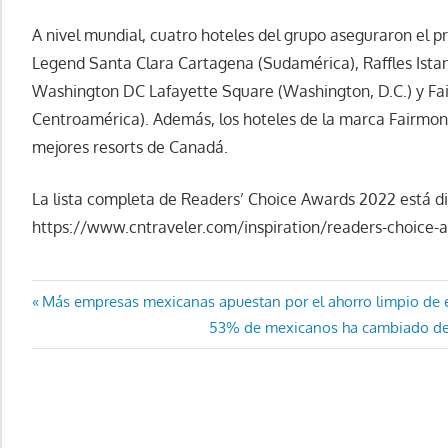
A nivel mundial, cuatro hoteles del grupo aseguraron el pr
Legend Santa Clara Cartagena (Sudamérica), Raffles Istanb
Washington DC Lafayette Square (Washington, D.C.) y Fai
Centroamérica). Además, los hoteles de la marca Fairmont 
mejores resorts de Canadá.
La lista completa de Readers’ Choice Awards 2022 está di
https://www.cntraveler.com/inspiration/readers-choice-
Navegación
Entrada
Más empresas mexicanas apuestan por el ahorro limpio de 
anterior:
Entrada
53% de mexicanos ha cambiado de 
de
siguiente:
entradas