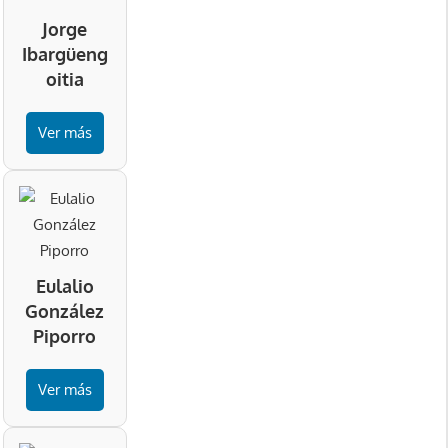
Jorge
Ibargüeng
oitia
Ver más
Eulalio
González
Piporro
Ver más