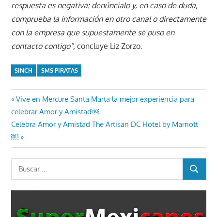
respuesta es negativa: denúncialo y, en caso de duda,
comprueba la información en otro canal o directamente
con la empresa que supuestamente se puso en
contacto contigo”,
concluye Liz Zorzo.
SINCH
SMS PIRATAS
Navegación
Entrada
Vive en Mercure Santa Marta la mejor experiencia para
anterior:
celebrar Amor y Amistad￼
de
Entrada
Celebra Amor y Amistad The Artisan DC Hotel by Marriott
entradas
siguiente:
￼
Buscar:
BUSCAR