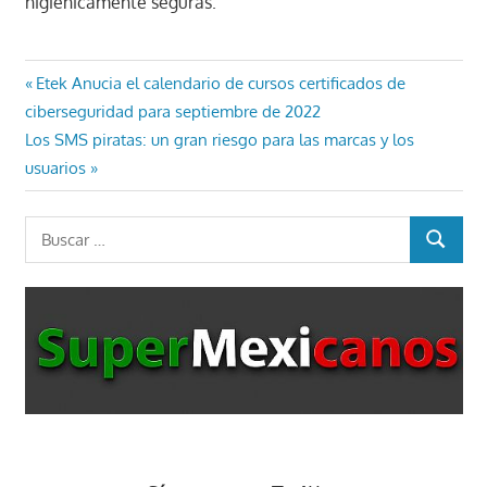
higiénicamente seguras.
Navegación
Entrada
Etek Anucia el calendario de cursos certificados de
anterior:
ciberseguridad para septiembre de 2022
de
Entrada
Los SMS piratas: un gran riesgo para las marcas y los
entradas
siguiente:
usuarios
Buscar:
BUSCAR