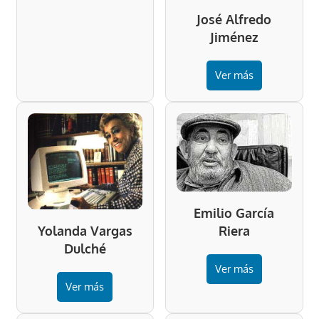
José Alfredo
Jiménez
Ver más
Emilio García
Riera
Yolanda Vargas
Dulché
Ver más
Ver más