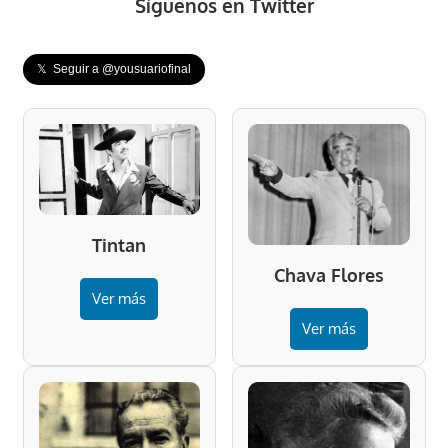
Síguenos en Twitter
𝕏 Seguir a @yousuariofinal
Tintan
Chava Flores
Ver más
Ver más