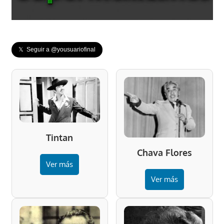
𝕏 Seguir a @yousuariofinal
Tintan
Chava Flores
Ver más
Ver más