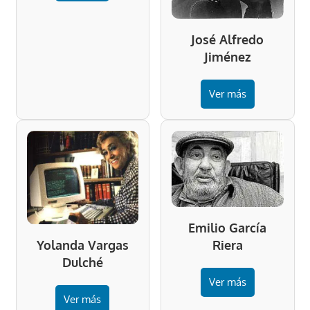
José Alfredo
Jiménez
Ver más
Emilio García
Riera
Yolanda Vargas
Dulché
Ver más
Ver más