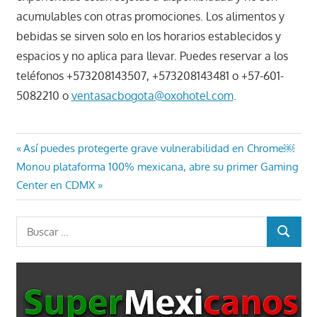
acumulables con otras promociones. Los alimentos y
bebidas se sirven solo en los horarios establecidos y
espacios y no aplica para llevar. Puedes reservar a los
teléfonos +573208143507, +573208143481 o +57-601-
5082210 o
ventasacbogota@oxohotel.com
.
Navegación
Entrada
Así puedes protegerte grave vulnerabilidad en Chrome￼
Entrada
anterior:
Monou plataforma 100% mexicana, abre su primer Gaming
de
siguiente:
Center en CDMX
entradas
Buscar:
BUSCAR