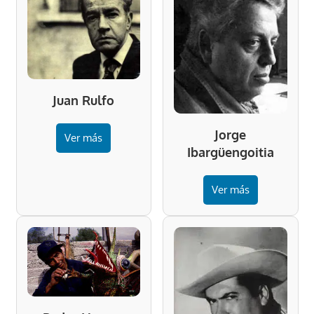
Juan Rulfo
Jorge
Ver más
Ibargüengoitia
Ver más