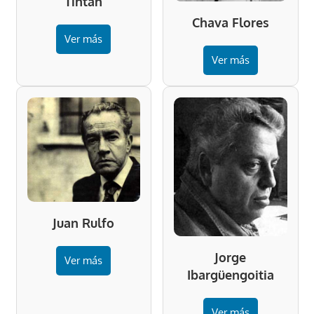
Tintan
Chava Flores
Ver más
Ver más
Juan Rulfo
Jorge
Ver más
Ibargüengoitia
Ver más