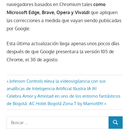
navegadores basados ​​en Chromium tales
como
Microsoft Edge, Brave, Opera y Vivaldi
que apliquen
las correcciones a medida que vayan siendo publicadas
por Google.
Esta última actualización llega apenas unos pocos días
después de que Google presentara la versión 105 de
Chrome, el 30 de agosto.
Navegación
Entrada
Johnson Controls eleva la videovigilancia con sus
anterior:
analíticas de Inteligencia Artificial Illustra IA ￼
de
Entrada
Celebra Amor y Amistad en uno de los entorno fantásticos
entradas
siguiente:
de Bogotá: AC Hotel Bogotá Zona T by Marriott￼
Buscar:
BUSCAR