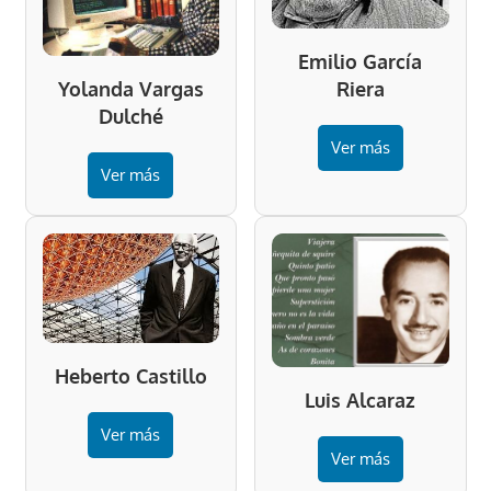
Emilio García
Riera
Yolanda Vargas
Dulché
Ver más
Ver más
Heberto Castillo
Luis Alcaraz
Ver más
Ver más