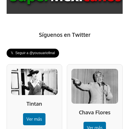
Síguenos en Twitter
𝕏 Seguir a @yousuariofinal
Tintan
Chava Flores
Ver más
Ver más