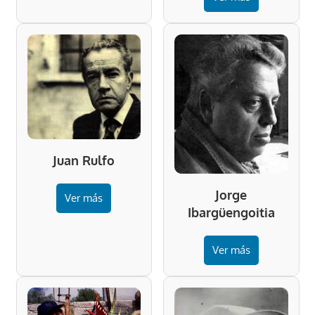
Juan Rulfo
Jorge
Ver más
Ibargüengoitia
Ver más