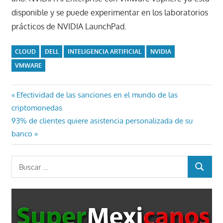
disponible y se puede experimentar en los laboratorios
prácticos de NVIDIA LaunchPad.
CLOUD
DELL
INTELIGENCIA ARTIFICIAL
NVIDIA
VMWARE
Navegación
Entrada
Efectividad de las sanciones en el mundo de las
anterior:
criptomonedas
de
Entrada
93% de clientes quiere asistencia personalizada de su
entradas
siguiente:
banco
Buscar:
BUSCAR