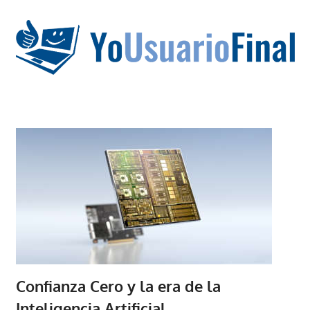
Saltar
al
contenido
La
tecnología
no
tiene
que
estar
en
chino
Confianza Cero y la era de la
Inteligencia Artificial